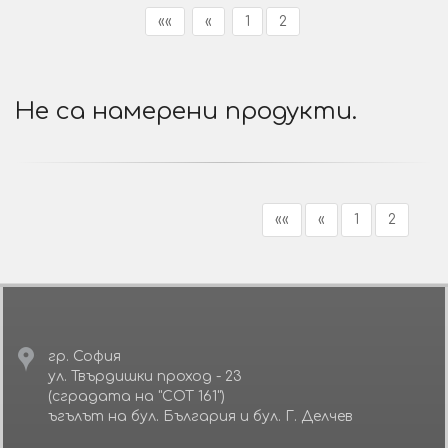
««
«
1
2
Не са намерени продукти.
««
«
1
2
гр. София
ул. Твърдишки проход - 23
(сградата на "СОТ 161")
ъгълът на бул. България и бул. Г. Делчев