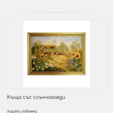
Къща със слънчогледи
Ушити гоблени