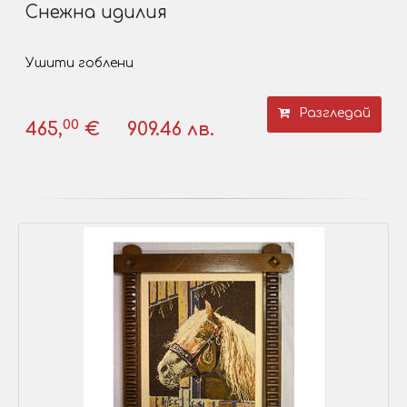
Снежна идилия
Ушити гоблени
Разгледай
00
465,
€
909.46 лв.