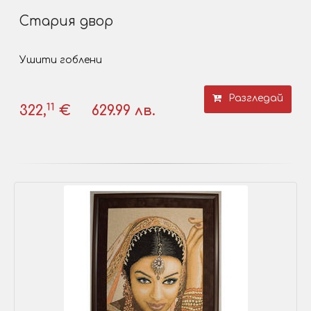
Стария двор
Ушити гоблени
Разгледай
11
322,
€
629.99 лв.