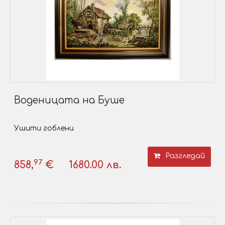
Воденицата на Буше
Ушити гоблени
Разгледай
97
858,
€
1680.00 лв.