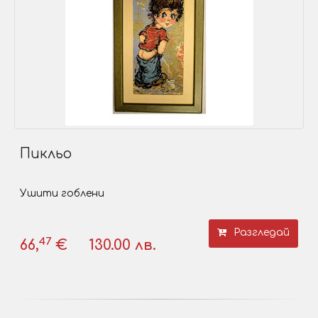
Пикльо
Ушити гоблени
Разгледай
47
66,
€
130.00 лв.