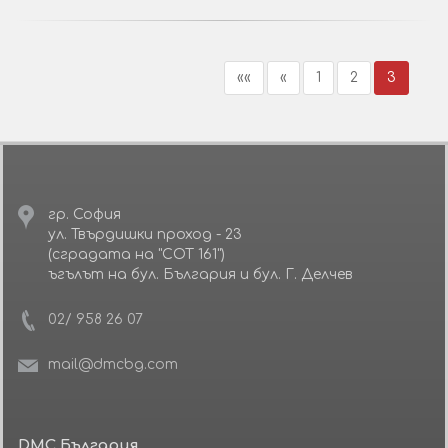
««
«
1
2
3
гр. София
ул. Твърдишки проход - 23
(сградата на "СОТ 161")
ъгълът на бул. България и бул. Г. Делчев
02/ 958 26 07
mail@dmcbg.com
DMC България