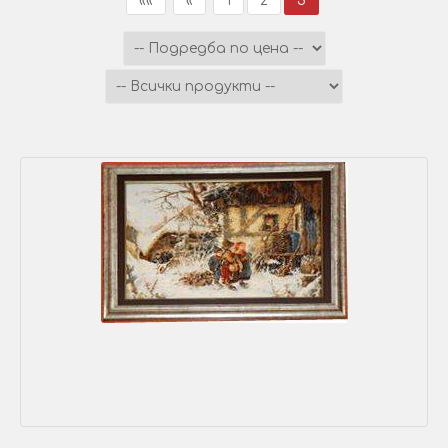
««
«
1
2
3