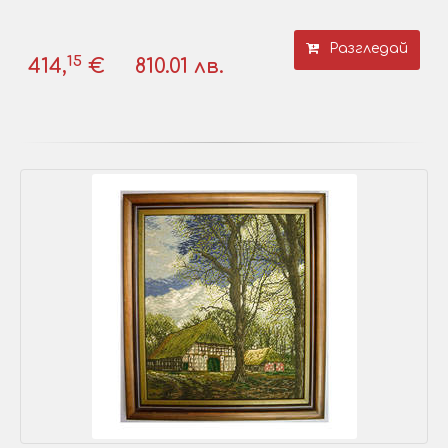
Разгледай
15
414,
€
810.01 лв.