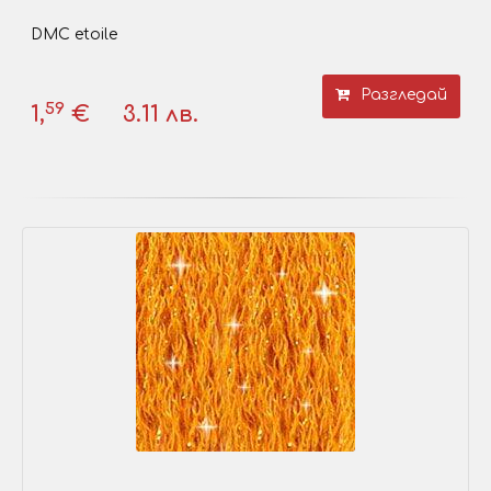
DMC etoile
Разгледай
59
1,
€
3.11 лв.