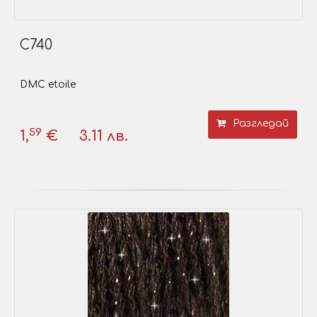
C740
DMC etoile
Разгледай
59
1,
€
3.11 лв.