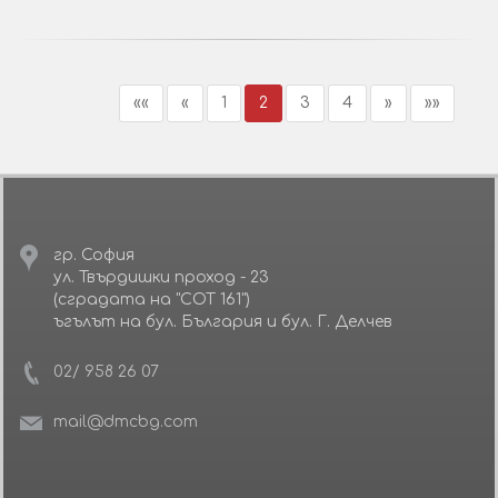
««
«
1
2
3
4
»
»»
гр. София
ул. Твърдишки проход - 23
(сградата на "СОТ 161")
ъгълът на бул. България и бул. Г. Делчев
02/ 958 26 07
mail@dmcbg.com