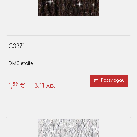
C3371
DMC etoile
Разгледай
59
1,
€
3.11 лв.