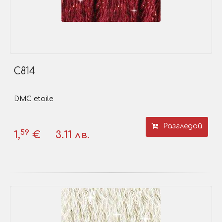
C814
DMC etoile
Разгледай
59
1,
€
3.11 лв.