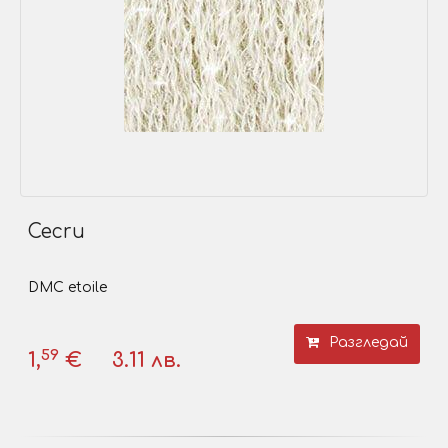
Cecru
DMC etoile
Разгледай
59
1,
€
3.11 лв.