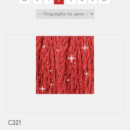
««
«
1
2
3
4
»
»»
C321