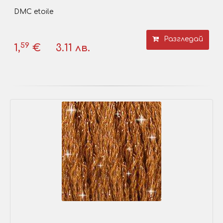
DMC etoile
Разгледай
59
1,
€
3.11 лв.