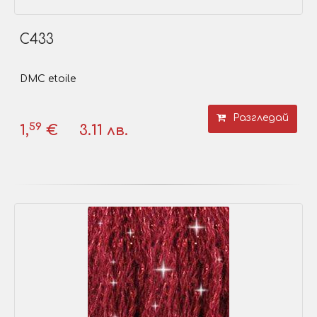
C433
DMC etoile
Разгледай
59
1,
€
3.11 лв.