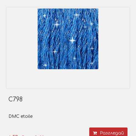
C798
DMC etoile
Разгледай