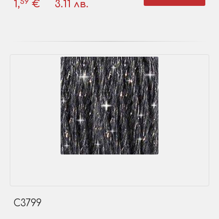
59
1,
€
3.11 лв.
C3799