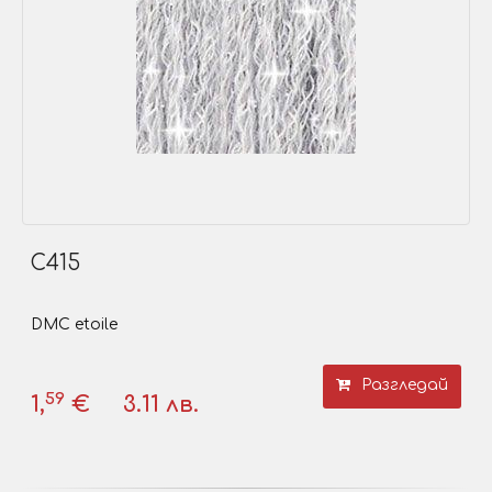
C415
DMC etoile
Разгледай
59
1,
€
3.11 лв.