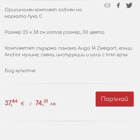
Оригинален комплект гоблен на
марката Лука С
Размер 25 х 38 см готов размер, 50 цвята
Комплектът съдържа: панама Аида 14 Zweigart, конци
Anchor мулине, схема, инструкции и игла с тъп връх.
Бод кръстче
Поръчай
84
01
37,
74,
€ /
лв.