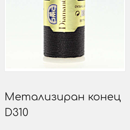
Метализиран конец
D310