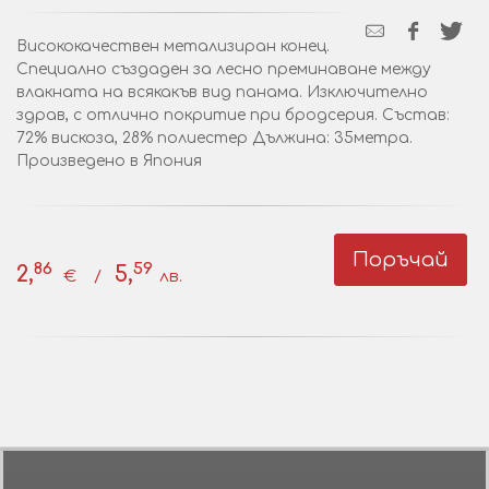
Висококачествен метализиран конец.
Специално създаден за лесно преминаване между
влакната на всякакъв вид панама. Изключително
здрав, с отлично покритие при бродсерия. Състав:
72% вискоза, 28% полиестер Дължина: 35метра.
Произведено в Япония
Поръчай
86
59
2,
5,
€ /
лв.