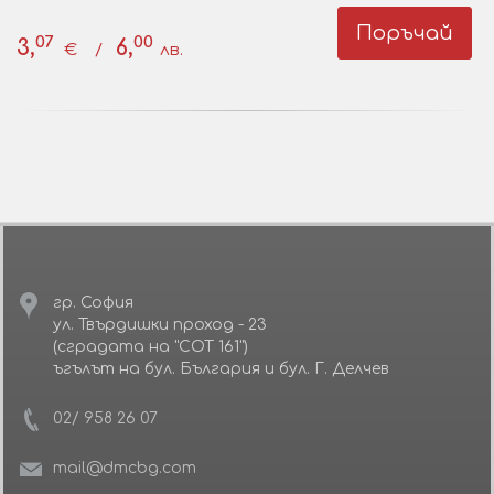
Поръчай
07
00
3,
6,
€ /
лв.
гр. София
ул. Твърдишки проход - 23
(сградата на "СОТ 161")
ъгълът на бул. България и бул. Г. Делчев
02/ 958 26 07
mail@dmcbg.com