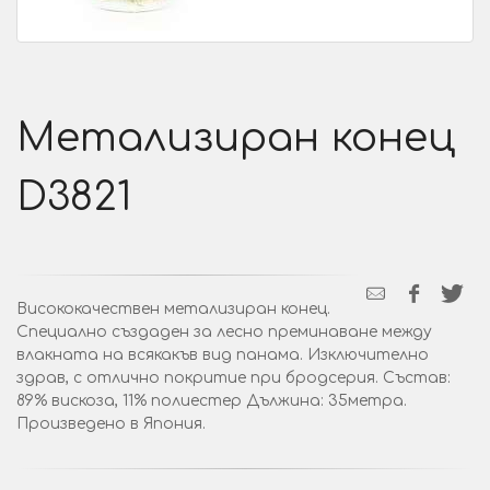
Метализиран конец
D3821
Висококачествен метализиран конец.
Специално създаден за лесно преминаване между
влакната на всякакъв вид панама. Изключително
здрав, с отлично покритие при бродсерия. Състав:
89% вискоза, 11% полиестер Дължина: 35метра.
Произведено в Япония.