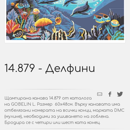
14.879 - Делфини
Щампирана канава 14.879 от каталога
на GOBELIN L. Размер 60х48см. Върху канавата има
отбелязани номерата на всички конци, марката DMC
(мулине), необходими за ушиването на гоблена.
Бродира се с четири или шест ката конец.