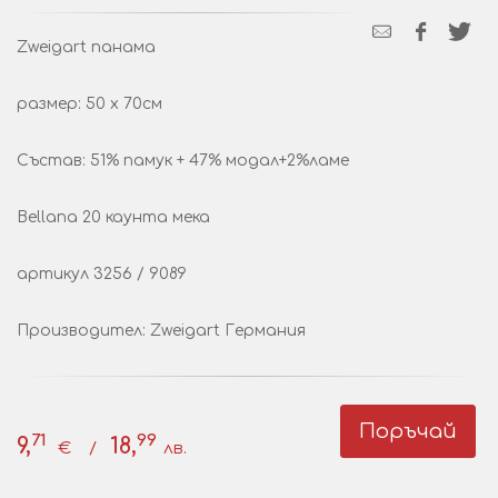
Zweigart панама
размер: 50 х 70см
Състав: 51% памук + 47% модал+2%ламе
Bellana 20 каунта мека
артикул 3256 / 9089
Производител: Zweigart Германия
Поръчай
71
99
9,
18,
€ /
лв.