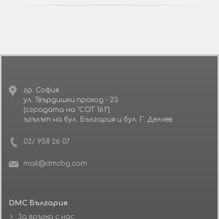
гр. София
ул. Твърдишки проход - 23
(сградата на "СОТ 161")
ъгълът на бул. България и бул. Г. Делчев
02/ 958 26 07
mail@dmcbg.com
DMC България
За връзка с нас