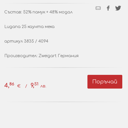
Състав: 52% памук + 48% модал
Lugana 25 каунта мека
артикул 3835 / 4094
Производител: Zweigart Германия
Поръчай
86
51
4,
9,
€ /
лв.