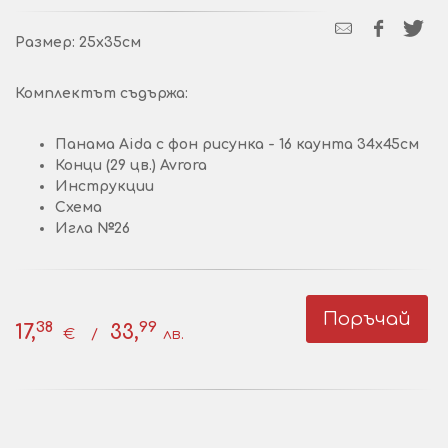
Размер: 25х35см
Комплектът съдържа:
Панама Aida с фон рисунка - 16 каунта 34х45см
Конци (29 цв.) Avrora
Инструкции
Схема
Игла №26
Поръчай
38
99
17,
33,
€ /
лв.