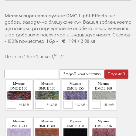
Метализираното мулине DMC Light Effects
ще
добави загадъчно блещукане към Вашия гоблен, което
ще позволи да подчертаете особено някои елементи
и да добавите повече чар и индивидуалност. Състав
- 100% полиестер.
1 бр -
€ 1,94 /
3.80 лв
94
Цена за 1 брой чиле: 1,
€
Поръчай
Мулине
Мулине
Мулине
Мулине
DMC E 130
DMC E 135
DMC E 155
DMC E 168
чиле
чиле
чиле
чиле
Мулине
Мулине
Мулине
Мулине
DMC E 211
DMC E 301
DMC E 310
DMC E 316