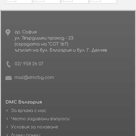
гр. София
ул. Твърдишки проход - 23
(сградата на "СОТ 161")
ъгълът на бул. България и бул. Г. Делчев
02/ 958 26 07
mail@dmcbg.com
DMC България
За връзка с нас
Често задавани въпроси
Условия за ползване
Лични данни