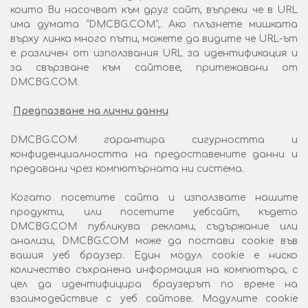
които Ви насочват към друг сайт, въпреки че в URL
има думата “DMCBG.COM“,. Ако плъзнете мишката
върху линка много пъти, можете да видите че URL-ът
е различен от използвания URL за идентификация и
за свързване към сайтове, притежавани от
DMCBG.COM.
Предпазване на лични данни
DMCBG.COM гарантира сигурността и
конфиденциалността на предоставените данни и
предавани чрез компютърната ни система.
Когато посетите сайта и използвате нашите
продукти, или посетите уебсайт, където
DMCBG.COM публикува реклами, съдържание или
анализи, DMCBG.COM може да постави cookie във
вашия уеб браузер. Един модул cookie е ниско
количество съхранена информация на компютъра, с
цел да идентифицира браузерът по време на
взаимодействие с уеб сайтове. Модулите cookie