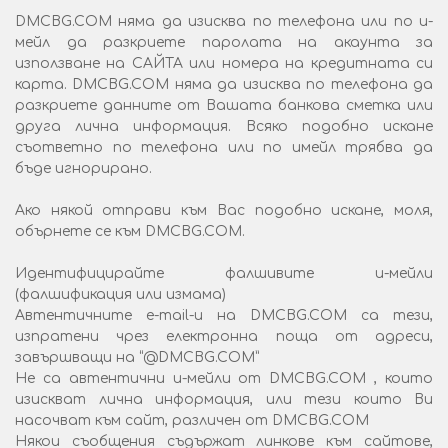
DMCBG.COM няма да изисква по телефона или по и-
мейл да разкриете паролата на акаунта за
използване на САЙТА или номера на кредитната си
карта. DMCBG.COM няма да изисква по телефона да
разкриете данните от Вашата банкова сметка или
друга лична информация. Всяко подобно искане
съответно по телефона или по имейл трябва да
бъде игнорирано.
Ако някой отправи към Вас подобно искане, моля,
обърнете се към DMCBG.COM.
Идентифицирайте фалшивите и-мейли
(фалшификация или измама)
Автентичните e-mail-и на DMCBG.COM са тези,
изпратени чрез електронна поща от адреси,
завършващи на “@DMCBG.COM”
Не са автентични и-мейли от DMCBG.COM , които
изискват лична информация, или тези които Ви
насочват към сайт, различен от DMCBG.COM
Някои съобщения съдържат линкове към сайтове,