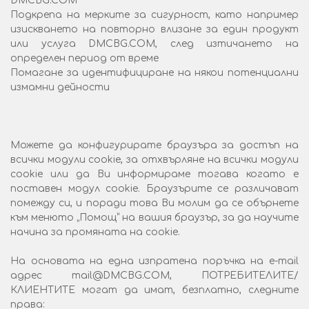
DMCBG.COM
Подкрепа на мерките за сигурност, като например
изискването на повторно влизане за един продукт
или услуга DMCBG.COM, след изтичането на
определен период от време
Помагане за идентифициране на някои потенциални
измамни дейности
Можете да конфигурирате браузъра за достъп на
всички модули cookie, за отхвърляне на всички модули
cookie или да Ви информираме тогава когато е
поставен модул cookie. Браузърите се различават
помежду си, и поради това Ви молим да се обърнете
към менюто „Помощ“ на вашия браузър, за да научите
начина за промяната на cookie.
На основата на една изпратена поръчка на e-mail
адрес mail@DMCBG.COM, ПОТРЕБИТЕЛИТЕ/
КЛИЕНТИТЕ могат да имат, безплатно, следните
права: