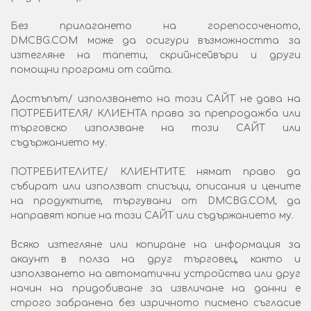
Без прилагането на горепосоченото,
DMCBG.COM може да осигури възможността за
изтегляне на тапети, скрийнсейвъри и други
помощни програми от сайта.
Достъпът/ използването на този САЙТ не дава на
ПОТРЕБИТЕЛЯ/ КЛИЕНТА права за препродажба или
търговско използване на този САЙТ или
съдържанието му.
ПОТРЕБИТЕЛИТЕ/ КЛИЕНТИТЕ нямат право да
събират или използват списъци, описания и цените
на продуктите, търгувани от DMCBG.COM, да
направят копие на този САЙТ или съдържанието му.
Всяко изтегляне или копиране на информация за
акаунт в полза на друг търговец, както и
използването на автоматични устройства или друг
начин на придобиване за извличане на данни е
строго забранена без изричното писмено съгласие