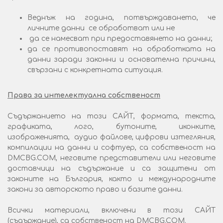
Веднъж на година, потвърждаването, че
личните данни се обработват или не
да се намесват при предоставянето на данни;
да се противопоставят на обработката на
данни заради законни и основателна причини,
свързани с конкретната ситуация.
Права за интелектуална собственост
Съдържанието на този САЙТ, формата, текста,
графиката, лого, бутоните, иконките,
изображенията, аудио файлове, цифрови изтегляния,
компилации на данни и софтуер, са собственост на
DMCBG.COM, неговите представители или неговите
доставчици на съдържание и са защитени от
законите на България, както и международните
закони за авторското право и базите данни.
Всички материали, включени в този САЙТ
(съдържание), са собственост на DMCBG.COM.