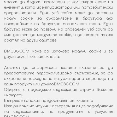
могат да бъдат използвани с цел съхраняване на
елементи, като идентификатори или потребителски
предпочитания. Един уеб сайт може да постави
модул cookie за съхраняване в браузъра ако
настройките на браузъра позволяват това. Един
браузър може да позволи на определен уеб сайт да
има достъп до модулите cookie, и да откаже такъв
достъп на други сайтове.
DMCBG.COM може да използва модули cookie и за
други цели, включително за:
Достъп до информация, когато влизате, за да
предоставите персонализирано съдържание, за да
съхраните последната визуализирана страница на
един продукт или услугаDMCBG.COM
Оферти и подходящо съдържание спрямо Вашите
интереси
Вътрешен анализ, предоставен от клиента
Извършване на научни изследвания с цел подобряване
на съдържанието, на продуктите и услугите