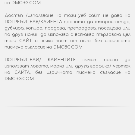
на DMCBG.COM
Достъп /използване на този уеб сайт не дава на
ПОТРЕБИТЕЛЯ/КЛИЕНТА правото да възпроизвежда,
дублира, копира, продава, препродава, посещава или
по друг начин да използва с всякаква търговска цел
този САЙТ и всяка част от него, без изричното
писмено съгласие на DMCBG.COM.
ПОТРЕБИТЕЛИ/ КЛИЕНТИТЕ нямат право да
използват логото, марка или друга графика/ чертеж
на САЙТА, без изричното писмено съгласие на
DMCBG.COM.