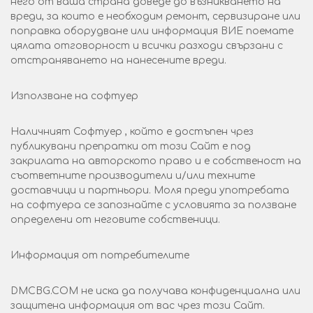
него от ваша страна доведе до възникването на
вреди, за които е необходим ремонт, сервизиране или
поправка оборудване или информация ВИЕ поемате
цялата отговорност и всички разходи свързани с
отстраняването на нанесените вреди.
Използване на софтуер
Наличният Софтуер , който е достъпен чрез
публикувани препратки от този Сайт е под
закрилата на авторското право и е собственост на
съответните производители и/или техните
доставчици и партньори. Моля преди употребата
на софтуера се запознайте с условията за ползване
определени от неговите собственици.
Информация от потребителите
DMCBG.COM не иска да получава конфиденциална или
защитена информация от вас чрез този Сайт.