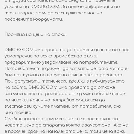
от други сайтове, но само след като приемете
условия на DMCBG.COM. За повече информация по
този въпрос, моля да се свържете с нас на
посочените координати.
Промяна на цени на стоки
DMCBG.COM има правото да променя цените по свое
усмотрение по всяко време без да дължи
предварително уведомяване на потребителите.
Потребителят е длъжен да заплати цената която е
била актуална по време на сключване на договора.
При допуснати технически грешки в публикуването
на сайта, DMCBG.COM има правото да откаже
изпълнението на договора и не дължи обезщетение
по никакъв начин на потребителя, освен да
възстанови сумите платени от потребителя, ако
има такива.
Съобщението за намалени цени е с поставяне на
новата цена до старата която е зачертана . Ако не
е посочен срок на намалената цена, тази цена важи