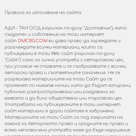
Правила за използване на сайта
АДИ - ТАИ ООД (наричан по-долу "Доставчик"), като
създател и собственик на този интернет
сайт
DMCBG.COM
ви дава право да зареждате и
разглеждате всички материали, които са
публикувани в този Web сайт (наричан по-долу
"Сайт") само за лична употреба с нетърговска цел,
при условие че спазвате и се съобразявате с всички
авторски права и съответните означения. Не се
разрешава материалите на този Сайт да се
променят по никакъв начин, нито да бъдат копирани,
публично разпространявани или раздавани за
каквато и да било обществена или търговска цел.
Употребата на публикуваните в този интернет
сайт материали в други сайтове е забранена.
Материалите на този Сайт са под закрилата на
закона за Авторското право и сродните му права и
всяка непозволена употреба може да бъде нарушение