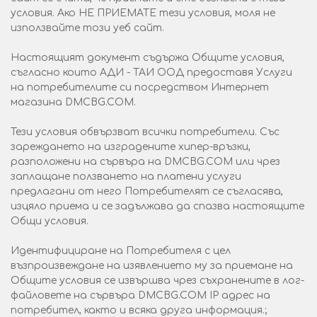
условия. Ако НЕ ПРИЕМАТЕ тези условия, моля не
използвайте този уеб сайт.
Настоящият документ съдържа Общите условия,
съгласно които АДИ - ТАИ ООД предоставя Услуги
на потребителите си посредством Интернет
магазина DMCBG.COM.
Тези условия обвързват всички потребители. Със
зареждането на изградените хипер-връзки,
разположени на сървъра на DMCBG.COM или чрез
заплащане ползването на платени услуги
предлагани от него Потребителят се съгласява,
изцяло приема и се задължава да спазва настоящите
Общи условия.
Идентифициране на Потребителя с цел
възпроизвеждане на изявлението му за приемане на
Общите условия се извършва чрез съхранените в лог-
файловете на сървъра DMCBG.COM IP адрес на
потребител, както и всяка друга информация.;