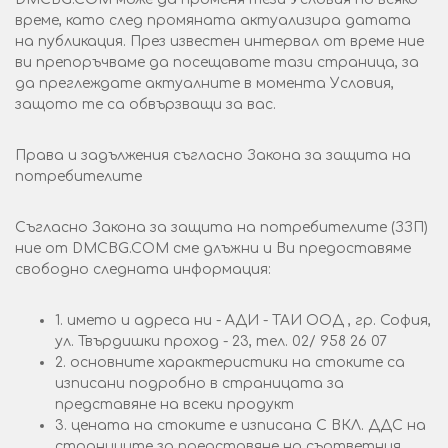
време, като след промяната актуализира датата
на публикация. През известен интервал от време ние
ви препоръчваме да посещавате тази страница, за
да преглеждате актуалните в момента Условия,
защото те са обвързващи за вас.
Права и задължения съгласно Закона за защита на
потребителите
Съгласно Закона за защита на потребителите (ЗЗП)
ние от DMCBG.COM сме длъжни и Ви предоставяме
свободно следната информация:
1. името и адреса ни - АДИ - ТАИ ООД , гр. София,
ул. Твърдишки проход - 23, тел. 02/ 958 26 07
2. основните характеристики на стоките са
изписани подробно в страницата за
представяне на всеки продукт
3. цената на стоките е изписана С ВКЛ. ДДС на
страниците за представяне на съответния