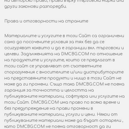
на авторско право, права върху търговски марки или
други законови разпоредби.
Права и отговорности на страните
Материалите и услугите в този Сайт са ограничени
само до посочените условия за тях без да се
осигуряват каквито и да е гаранции вкл. търговски и
целеви. Задълженията на DMCBG.COM по отношение
на продуктите и услугите, които се предлагат в
този сайт се управляват от съответните
споразумения с вносителите и/или дистрибуторите
на представяните продукти и нищо в този Сайт не
може да ги промени. Също така DMCBG.COM не поема
гаранция за точността и целостта на
публикуваните материали, софтуера или услугите на
този Сайт. DMCBG.COM има право по всяко време и
без предупреждение на прави промени в
публикуваните материали, услуги и цени. Някои от
публикуваните материали може да бъдат остарели ,
като DMCBG.COM не поема отговорност да ги