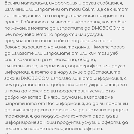
Всички материали, информация и други съобщения,
излъчени или изпратени от този Сайт, ще се считат
за неповерителни и непредставляващи предмет на
права. Работата с личната информация, която Вие
по желание можете да изпратите до DMCBG.COM с
цел получаването на продукти или услуги,
предлагани от този сайт е под закрилата нa
Закона за защита на личните данни. Нямате право
да излагате или изпращате от или към този уеб
сайт каквато и да е незаконна, обидна,
клеветническа, неприлична, порнографска или друга
информация, която е в нарушение с действащите
закони.DMCBG.COM използва личната информация, с
цел да установи по-добре вашите нужди и интереси
и така да можем да ви предоставим услуги с по-
добро качество. В някои случаи ние използваме
изпратената от Вас информация, за да ви помогнем
да заявите дадена поръчка или да изпълните дадена
транзакция, да поддържаме контакт с вас, да ви
информираме за наши продукти, услуги и оферти, да
персонализираме промоционални оферти.