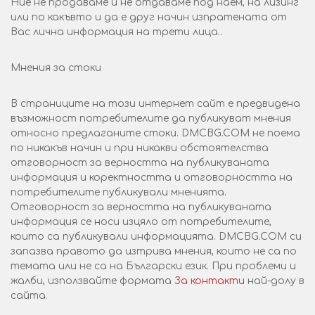
Ние не продаваме и не отдаваме под наем, на лизинг
или по какъвто и да е друг начин изпратената от
Вас лична информация на трети лица..
Мнения за стоки
В страниците на този интернет сайт е предвидена
възможност потребителите да публикуват мнения
относно предлаганите стоки. DMCBG.COM не поема
по никакъв начин и при никакви обстоятелства
отговорност за верността на публикуваната
информация и коректността и отговорността на
потребителите публикували мненията.
Отговорност за верността на публикуваната
информация се носи изцяло от потребителите,
които са публикували информацията. DMCBG.COM си
запазва правото да изтрива мнения, които не са по
темата или не са на Български език. При проблеми и
жалби, използвайте формата
За контакти
най-долу в
сайта.