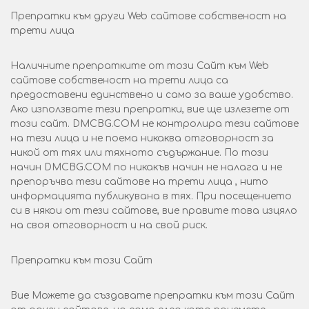
Препратки към други Web сайтове собственост на
трети лица
Наличните препратките от този Сайт към Web
сайтове собственост на трети лица са
предоставени единствено и само за ваше удобство.
Ако използвате тези препратки, вие ще излезете от
този сайт. DMCBG.COM не контролира тези сайтове
на тези лица и не поема никаква отговорност за
никой от тях или тяхното съдържание. По този
начин DMCBG.COM по никакъв начин не налага и не
препоръчва тези сайтове на трети лица , нито
информацията публикувана в тях. При посещението
си в някои от тези сайтове, вие правите това изцяло
на своя отговорност и на свой риск.
Препратки към този Сайт
Вие Можете да създавате препратки към този Сайт