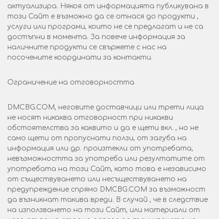
актуализира. Някоя от информацията публикувана в
този Сайт е възможно да се отнася до продукти ,
услуги или програми, които не се предлагат и не са
достъпни в момента. За повече информация за
наличните продукти се свържете с нас на
посочените координати за контакти.
Ограничение на отговорността
DMCBG.COM, неговите доставчици или трети лица
не носят никаква отговорност при никакви
обстоятелства за каквито и да е щети вкл. , но не
само щети от пропуснати ползи, от загуба на
информация или др. произтекли от употребата,
невъзможността за употреба или резултатите от
употребата на този Сайт, като това е независимо
от съществуването или несъществуването на
предупреждение спрямо DMCBG.COM за възможност
да възникнат такива вреди. В случай , че в следствие
на използването на този Сайт, или материали от