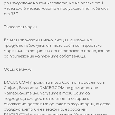
до изчерпване на количествата, но не повече от 1
месец или 6 месеца когато е при условия по чл.66 ал.2
от ЗЗП.
Търговски марки
Всички използвани имена, знаци и символи на
продукти публикувани в този сайт са търговски
марки или са защитени от авторското право, които
са притежание на техните собственици.
Общи бележки
DMCBG.COM управлява този Сайт от офисът си в
София , България. DMCBG.COM не декларира, че
материалите или услугите в този Сайт са
подходящи или достъпни извън България и
съответно достъпът до тях от територии, където
съдържанието им е незаконно, е забранен.
DMCBG.COM може да променя тези Условия по всяко