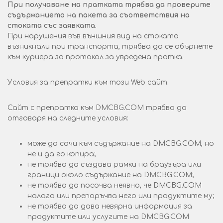
При получаване на пратката трябва да проверите
съдържанието на пакета за съответствия на
стоката със заявката.
При нарушения във външния вид на стоката
възникнали при транспорта, трябва да се обърнете
към куриера за протокол за увредена пратка.
Условия за препратки към този Web сайт.
Сайт с препратка към DMCBG.COM трябва да
отговаря на следните условия:
може да сочи към съдържание на DMCBG.COM, но
не и да го копира;
не трябва да създава рамки на браузъра или
граници около съдържание на DMCBG.COM;
не трябва да посочва неявно, че DMCBG.COM
налага или препоръчва него или продуктите му;
не трябва да дава невярна информация за
продуктите или услугите на DMCBG.COM